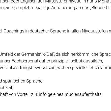
eutsch oder Englisch auf Mittelstufenniveau in nur 3 Mona
 um eine komplett neuartige Annäherung an das „Blended-L
l-Coachings in deutscher Sprache in allen Niveaustufen n
feld der Germanistik/DaF, da sich herkömmliche Sprachd
ser Fachpersonal daher prinzipiell selbst ausbilden,
Verantwortungsbewusstsein, wobei spezielle Lehrerfahr
nd spanischen Sprache,
chkeit,
ft von Vorteil, z.B. infolge eines Studienaufenthalts.