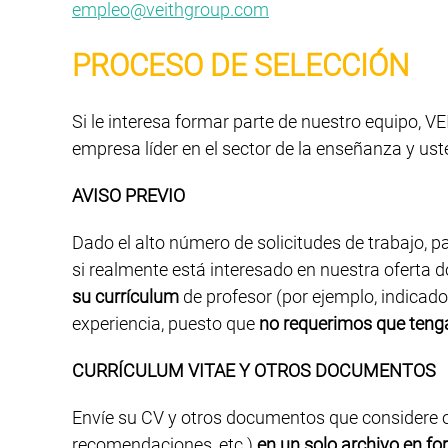
empleo@veithgroup.com
PROCESO DE SELECCIÓN
Si le interesa formar parte de nuestro equipo, 
empresa líder en el sector de la enseñanza y uste
AVISO PREVIO
Dado el alto número de solicitudes de trabajo, 
si realmente está interesado en nuestra oferta
su currículum
de profesor (por ejemplo, indicad
experiencia, puesto que
no requerimos que teng
CURRÍCULUM VITAE Y OTROS DOCUMENTOS
Envíe su CV y otros documentos que considere opo
recomendaciones, etc.)
en un solo archivo en f