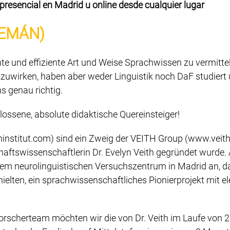
esencial en Madrid u online desde cualquier lugar
LEMÁN)
nte und effiziente Art und Weise Sprachwissen zu vermitt
uwirken, haben aber weder Linguistik noch DaF studiert u
s genau richtig.
ossene, absolute didaktische Quereinsteiger!
hinstitut.com) sind ein Zweig der VEITH Group (www.veit
haftswissenschaftlerin Dr. Evelyn Veith gegründet wurde. A
eurolinguistischen Versuchszentrum in Madrid an, da wi
rhielten, ein sprachwissenschaftliches Pionierprojekt mit e
rscherteam möchten wir die von Dr. Veith im Laufe von 