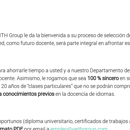
VEITH Group le da la bienvenida a su proceso de selección
d, como futuro docente, será parte integral en afrontar es
para ahorrarle tiempo a usted y a nuestro Departamento d
 docente. Asimismo, le rogamos que sea
100 % sincero
en s
o 20 años de “clases particulares” que no se podrán comp
a conocimientos previos
en la docencia de idiomas.
rtunos (diploma universitario, certificados de trabajos a
ormato PDF
por email a
empleo@veithgroup.com
.